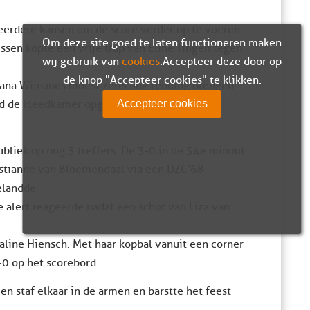
 meerdere kansen om de score verder op te voeren.
Om deze site goed te laten functioneren maken
ssen kopte een vrije trap van Eline Tingen tegen
wij gebruik van
cookies
. Accepteer deze door op
de knop "Accepteer cookies" te klikken.
Dana Wijnands moest zelfs nog redding brengen
rd de kleedkamer opgezocht met een
Accepteer cookies
ubliek op nog 3 treffers. De 3-0 in de 54e minuut
ristianne van Bloemendaal via een DZC’68
elandde.
 alert reageerde nadat een schot van Liza van
aline Hiensch. Met haar kopbal vanuit een corner
-0 op het scorebord.
en staf elkaar in de armen en barstte het feest