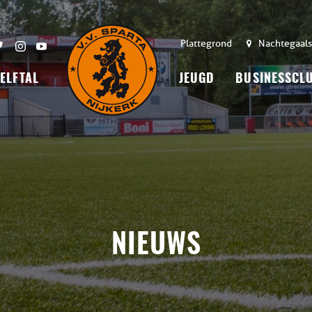
Plattegrond
Nachtegaals
 ELFTAL
JEUGD
BUSINESSCL
NIEUWS