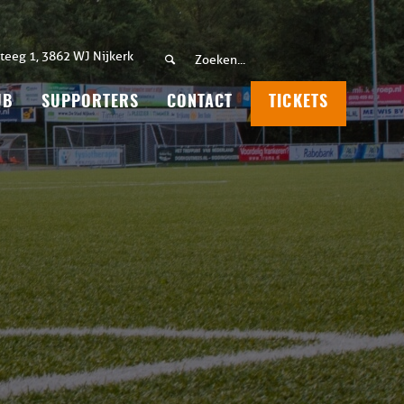
teeg 1, 3862 WJ Nijkerk
UB
SUPPORTERS
CONTACT
TICKETS