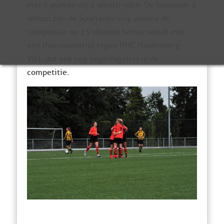
met 6 punten uit 2 wedstrijden. De komende 2
weken zijn de Spartanen vrij, waarna de
competitie op 23 oktober hervat wordt met
een thuiswedstrijd tegen HHC Hardenberg
VR1, dat ook nog ongeslagen is in de
competitie.