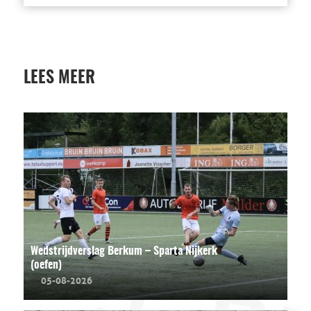
LEES MEER
Wedstrijdverslag Berkum – Sparta Nijkerk
(oefen)
05-08-2026