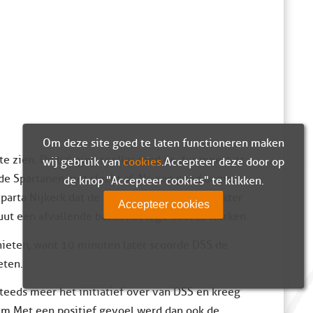
Om deze site goed te laten functioneren maken
e zien. De bal ging sneller rond en dus moest er
wij gebruik van
cookies
. Accepteer deze door op
e Spartanen niet slecht af. Na een goed begin
de knop "Accepteer cookies" te klikken.
parta Nijkerk dat de score opende. Elvira Dokter
Accepteer cookies
t een afvallende bal in het lege doel te werken.
nieten, want 10 minuten later scoorde DSS de
eten.
teeds meer het initiatief over van DSS en kreeg
lem. Met een positief gevoel werd dan ook de