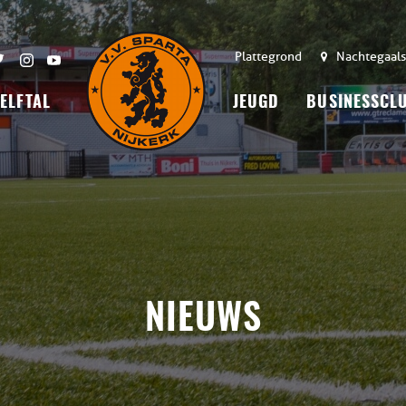
Plattegrond
Nachtegaals
 ELFTAL
JEUGD
BUSINESSCL
NIEUWS