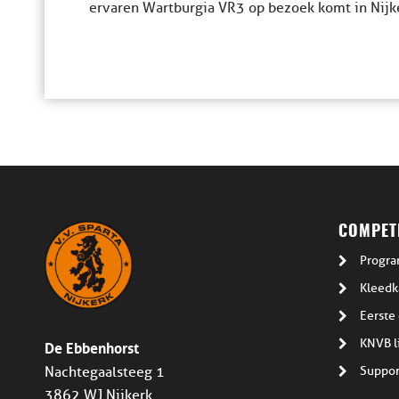
ervaren Wartburgia VR3 op bezoek komt in Nijk
COMPETI
Progra
Kleedk
Eerste 
De Ebbenhorst
KNVB l
Suppor
Nachtegaalsteeg 1
3862 WJ Nijkerk