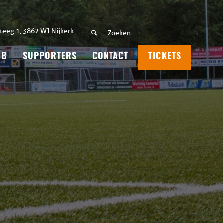
teeg 1, 3862 WJ Nijkerk
UB
SUPPORTERS
CONTACT
TICKETS