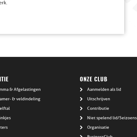
erk.
TIE
ONZE CLUB
mma & Afgelastingen
Aanmelden als lid
amer- & veldindeling
Uitschrijven
elftal
Contributie
inkjes
Niet spelend lid/Seizoens
ters
Organisatie
BusinessClub