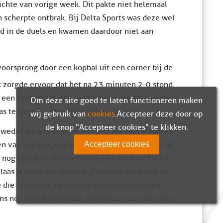
ichte van vorige week. Dit pakte niet helemaal
 scherpte ontbrak. Bij Delta Sports was deze wel
d in de duels en kwamen daardoor niet aan
orsprong door een kopbal uit een corner bij de
k zorgde ervoor dat het na 23 minuten 2-0 stond.
 een aantal balvaste speelsters in de gelederen.
Om deze site goed te laten functioneren maken
as te weinig samenhang tussen de linies.
wij gebruik van
cookies
. Accepteer deze door op
de knop "Accepteer cookies" te klikken.
 wedstrijd was in evenwicht en aan beide kanten
Accepteer cookies
en van Looijengoed pech met een schot op de lat.
 nog een slotoffensief uit te persen door Elvira
elaas leverde dit niet het gewenste resultaat op.
e die vrij kwam en maakte in blessuretijd heel
tens nog tegen te scoren, maar deze was puur voor