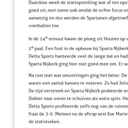
Daardoor week de startopstelling wat af ten opz
goed uit, met name ook omdat de echte focus en
aanwezig en dus werden de Spartanen afgetroef
voetballen toe.
e
In de 14
minuut kwam de ploeg uit Houten op vo
e
2
paal. Een fout in de opbouw bij Sparta Nijker
Delta Sports hanteerde veel de lange bal en had
Sparta Nijkerk ging hier niet goed mee om. Er w
Na rust met wat omzettingen ging het beter. De
waren een aantal kansen te noteren. Zo had Joli
De tijd verstreek en Sparta Nijkerk probeerde er
Dokter naar voren te schuiven als extra spits. H
Delta Sports profiteerde zelfs nog van de ruimt
fraai de 3-0. Meteen na de aftrap wist Ilse Mar
de statistieken.