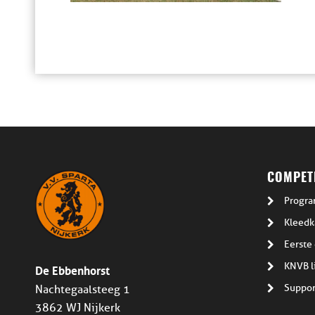
COMPETI
Progra
Kleedk
Eerste 
De Ebbenhorst
KNVB l
Suppor
Nachtegaalsteeg 1
3862 WJ Nijkerk