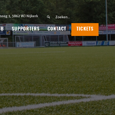
teeg 1, 3862 WJ Nijkerk
UB
SUPPORTERS
CONTACT
TICKETS