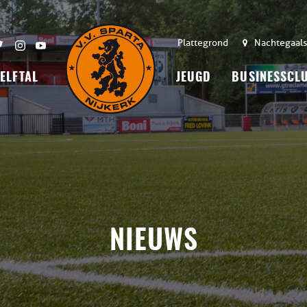
Plattegrond
Nachtegaals
 ELFTAL
JEUGD
BUSINESSCL
NIEUWS