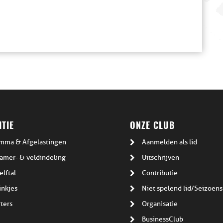
TIE
ONZE CLUB
mma & Afgelastingen
Aanmelden als lid
amer- & veldindeling
Uitschrijven
elftal
Contributie
inkjes
Niet spelend lid/Seizoens
ters
Organisatie
BusinessClub