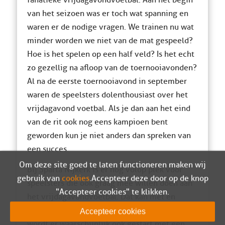
fanatieke vrijdagavondvoetbal. Aan het begin
van het seizoen was er toch wat spanning en
waren er de nodige vragen. We trainen nu wat
minder worden we niet van de mat gespeeld?
Hoe is het spelen op een half veld? Is het echt
zo gezellig na afloop van de toernooiavonden?
Al na de eerste toernooiavond in september
waren de speelsters dolenthousiast over het
vrijdagavond voetbal. Als je dan aan het eind
van de rit ook nog eens kampioen bent
geworden kun je niet anders dan spreken van
een succes.
Om deze site goed te laten functioneren maken wij
Bij Sparta Nijkerk is er nog volop plek voor
gebruik van
cookies
. Accepteer deze door op de knop
speelsters die ook graag mee willen doen aan
"Accepteer cookies" te klikken.
het vrijdagavondvoetbal. Dat kan met en
zonder voetbalervaring! Na de winterstop
Accepteer cookies
wordt er waarschijnlijk ook gestart met een