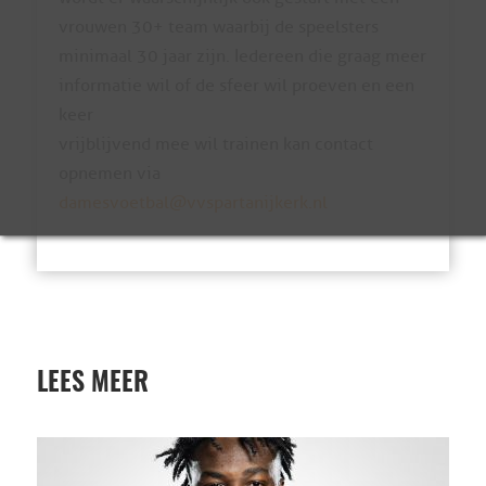
vrouwen 30+ team waarbij de speelsters
minimaal 30 jaar zijn. Iedereen die graag meer
informatie wil of de sfeer wil proeven en een
keer
vrijblijvend mee wil trainen kan contact
opnemen via
damesvoetbal@vvspartanijkerk.nl
LEES MEER