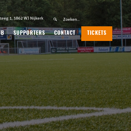
teeg 1, 3862 WJ Nijkerk
UB
SUPPORTERS
CONTACT
TICKETS