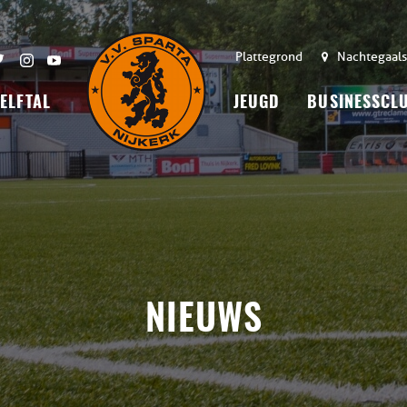
Plattegrond
Nachtegaals
 ELFTAL
JEUGD
BUSINESSCL
NIEUWS