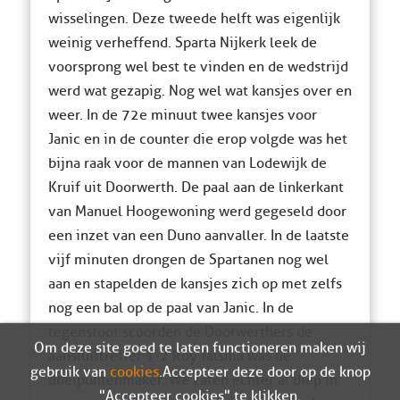
wisselingen. Deze tweede helft was eigenlijk
weinig verheffend. Sparta Nijkerk leek de
voorsprong wel best te vinden en de wedstrijd
werd wat gezapig. Nog wel wat kansjes over en
weer. In de 72e minuut twee kansjes voor
Janic en in de counter die erop volgde was het
bijna raak voor de mannen van Lodewijk de
Kruif uit Doorwerth. De paal aan de linkerkant
van Manuel Hoogewoning werd gegeseld door
een inzet van een Duno aanvaller. In de laatste
vijf minuten drongen de Spartanen nog wel
aan en stapelden de kansjes zich op met zelfs
nog een bal op de paal van Janic. In de
tegenstoot scoorden de Doorwerthers de
Om deze site goed te laten functioneren maken wij
aansluittreffer 1-2 Roy Talsma was de
gebruik van
cookies
. Accepteer deze door op de knop
doelpuntenmaker. We zaten echter al diep in
"Accepteer cookies" te klikken.