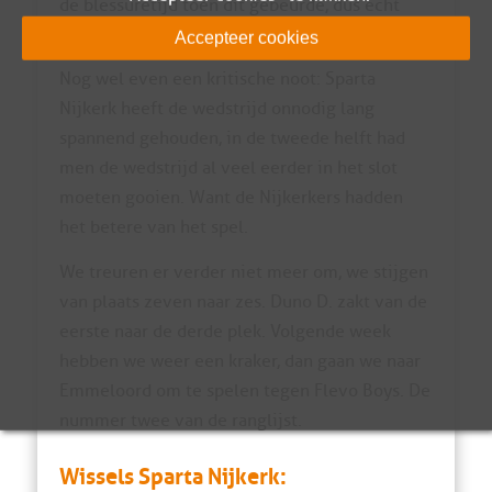
de blessuretijd toen dit gebeurde, dus echt
panikeren hoefden de Nijkerkers niet meer.
Accepteer cookies
Nog wel even een kritische noot: Sparta
Nijkerk heeft de wedstrijd onnodig lang
spannend gehouden, in de tweede helft had
men de wedstrijd al veel eerder in het slot
moeten gooien. Want de Nijkerkers hadden
het betere van het spel.
We treuren er verder niet meer om, we stijgen
van plaats zeven naar zes. Duno D. zakt van de
eerste naar de derde plek. Volgende week
hebben we weer een kraker, dan gaan we naar
Emmeloord om te spelen tegen Flevo Boys. De
nummer twee van de ranglijst.
Wissels Sparta Nijkerk: