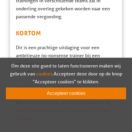
trainingen in verschillende teams zal in
onderling overleg gekeken worden naar een
passende vergoeding.
KORTOM
Dit is een prachtige uitdaging voor een
ambitieuze no-nonsense trainer bij een
vereniging die belang hecht aan goed
Om deze site goed te laten functioneren maken wij
opleiden.
gebruik van
cookies
. Accepteer deze door op de knop
"Accepteer cookies" te klikken.
INTERESSE GEWEKT?
Accepteer cookies
Meer informatie kan worden ingewonnen bij
Hoofd jeugd opleiding Breedtesport Gertjan
Buitink
.