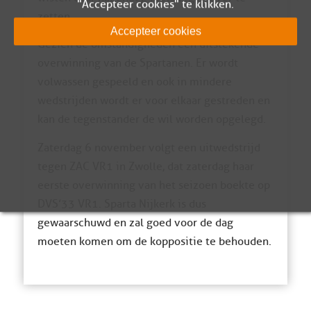
"Accepteer cookies" te klikken.
zetten.
Accepteer cookies
Gezien de omstandigheden een uitstekende
overwinning van de Spartanen. Er wordt
volwassen gespeeld en ook in mindere
wedstrijden wordt er voor elkaar gestreden en
kan de tegenstander de wil worden opgelegd.
Zaterdag 6 november volgt een uitwedstrijd
tegen ZAC VR1 in Zwolle, dat zaterdag haar
eerste overwinning van het seizoen boekte op
DVS’33 VR1. Sparta Nijkerk is dus
gewaarschuwd en zal goed voor de dag
moeten komen om de koppositie te behouden.