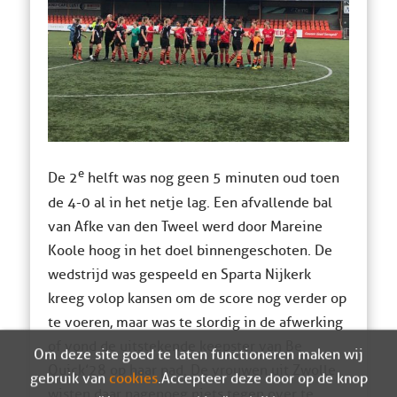
e
De 2
helft was nog geen 5 minuten oud toen
de 4-0 al in het netje lag. Een afvallende bal
van Afke van den Tweel werd door Mareine
Koole hoog in het doel binnengeschoten. De
wedstrijd was gespeeld en Sparta Nijkerk
kreeg volop kansen om de score nog verder op
te voeren, maar was te slordig in de afwerking
of vond de uitstekende keepster van Be
Om deze site goed te laten functioneren maken wij
Quick’28 op haar pad. De vrouwen uit Zwolle
gebruik van
cookies
. Accepteer deze door op de knop
wisten daar nagenoeg niets tegen over te