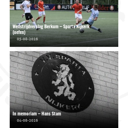
Wedstrijdverslag Berkum – Sparta Nijkerk
(oefen)
05-08-2026
In memoriam – Hans Stam
04-08-2026