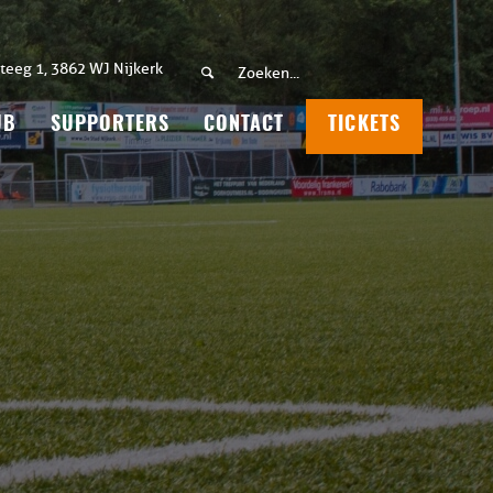
teeg 1, 3862 WJ Nijkerk
UB
SUPPORTERS
CONTACT
TICKETS