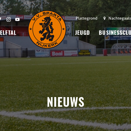
Plattegrond
Nachtegaals
 ELFTAL
JEUGD
BUSINESSCL
NIEUWS