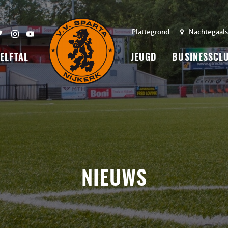
Plattegrond
Nachtegaals
 ELFTAL
JEUGD
BUSINESSCL
NIEUWS