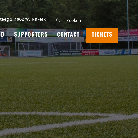
teeg 1, 3862 WJ Nijkerk
UB
SUPPORTERS
CONTACT
TICKETS