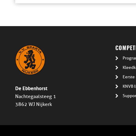
COMPETI
Progra
Kleedk
Eerste 
De Ebbenhorst
KNVB l
Suppor
Nachtegaalsteeg 1
3862 WJ Nijkerk