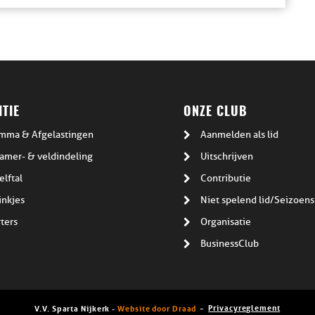
TIE
ONZE CLUB
mma & Afgelastingen
Aanmelden als lid
amer- & veldindeling
Uitschrijven
elftal
Contributie
inkjes
Niet spelend lid/Seizoens
ters
Organisatie
BusinessClub
Privacyreglement
V.V. Sparta Nijkerk -
Website door Draad