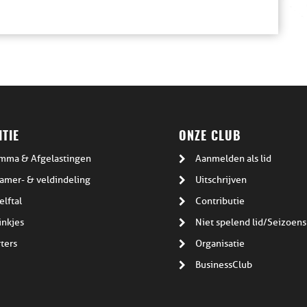
TIE
ONZE CLUB
mma & Afgelastingen
Aanmelden als lid
amer- & veldindeling
Uitschrijven
elftal
Contributie
inkjes
Niet spelend lid/Seizoens
ters
Organisatie
BusinessClub