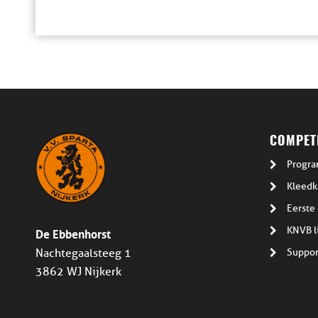
COMPETI
Progra
Kleedk
Eerste 
De Ebbenhorst
KNVB l
Suppor
Nachtegaalsteeg 1
3862 WJ Nijkerk