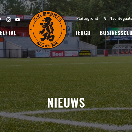
Plattegrond
Nachtegaals
 ELFTAL
JEUGD
BUSINESSCL
NIEUWS