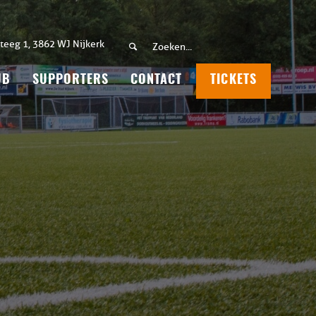
teeg 1, 3862 WJ Nijkerk
UB
SUPPORTERS
CONTACT
TICKETS