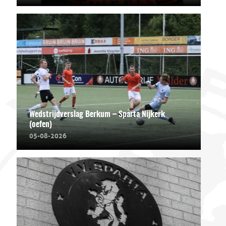
Wedstrijdverslag Berkum – Sparta Nijkerk
(oefen)
05-08-2026