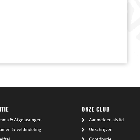
TIE
ONZE CLUB
mma & Afgelastingen
Aanmelden als lid
amer- & veldindeling
Uitschrijven
elftal
Contributie