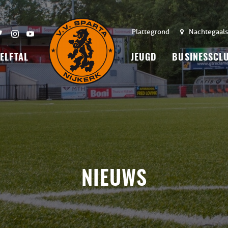
Plattegrond
Nachtegaals
 ELFTAL
JEUGD
BUSINESSCL
NIEUWS