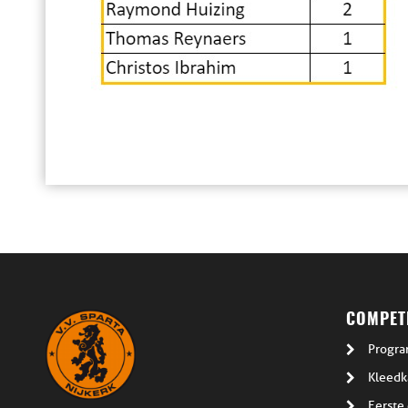
COMPETI
Progra
Kleedk
Eerste 