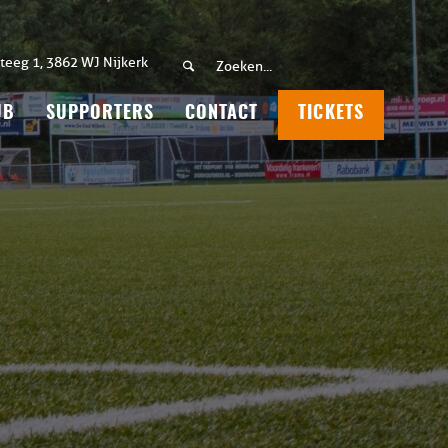
teeg 1, 3862 WJ Nijkerk
UB
SUPPORTERS
CONTACT
TICKETS