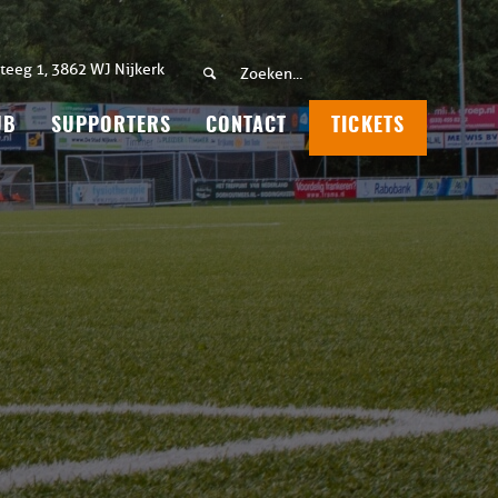
teeg 1, 3862 WJ Nijkerk
UB
SUPPORTERS
CONTACT
TICKETS