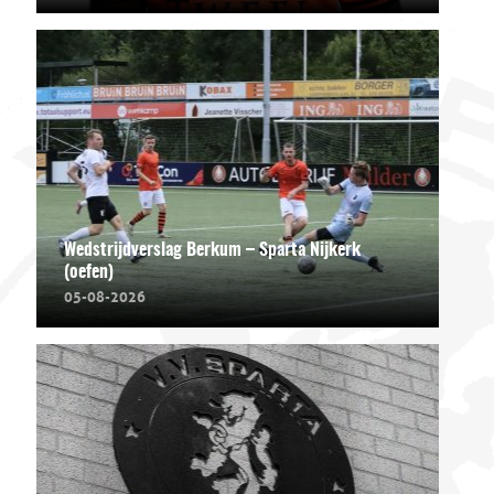
Wedstrijdverslag Berkum – Sparta Nijkerk
(oefen)
05-08-2026