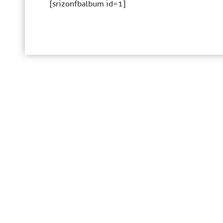
[srizonfbalbum id=1]