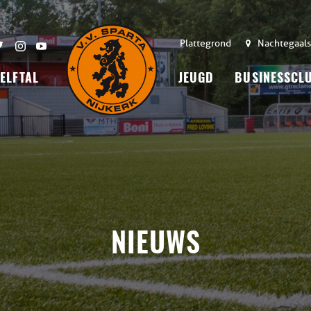
Plattegrond
Nachtegaals
 ELFTAL
JEUGD
BUSINESSCL
NIEUWS