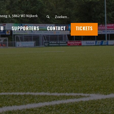
teeg 1, 3862 WJ Nijkerk
UB
SUPPORTERS
CONTACT
TICKETS