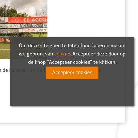
Om deze site goed te laten functioneren maken
wij gebruik van
cookies
. Accepteer deze door op
de knop "Accepteer cookies" te klikken.
in de kantine van De Ebbenhorst. Consumpties
Accepteer cookies