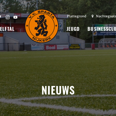
Plattegrond
Nachtegaals
 ELFTAL
JEUGD
BUSINESSCL
NIEUWS