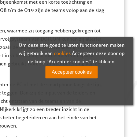
bijeenkomst met een korte toelichting en
e O8 t/m de O19 zijn de teams volop aan de slag
en, waarmee zij toegang hebben gekregen tot
lervolgsysteem van DOTCOM kunnen zij allerlei
Om deze site goed te laten functioneren maken
zoals de persoonlijke ontwikkeling tijdens
wij gebruik van
cookies
. Accepteer deze door op
et in vele trainingsvoorbeelden van Sparta
de knop "Accepteer cookies" te klikken.
en gebruikt worden ter voorbereiding van de
Accepteer cookies
ter de PC of met de smartphone langs de lijn,
 leggen. Dankzij de input van de leiders en
zicht ontstaan van de teams en van de
Nijkerk krijgt zo een breder inzicht in de
rs beter begeleiden en aan het einde van het
rbouwen.