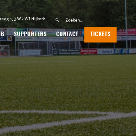
teeg 1, 3862 WJ Nijkerk
UB
SUPPORTERS
CONTACT
TICKETS