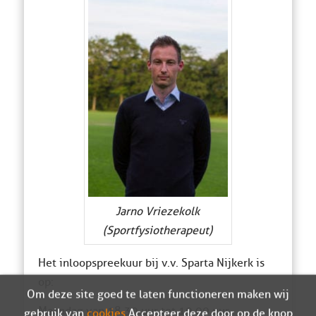
Jarno Vriezekolk
(Sportfysiotherapeut)
Het inloopspreekuur bij v.v. Sparta Nijkerk is
op:
Om deze site goed te laten functioneren maken wij
Maandag van 18.30 uur tot 19.00 uur.
gebruik van
cookies
. Accepteer deze door op de knop