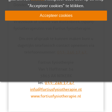
Donderdag van 17.30 uur tot 18.30 uur.
"Accepteer cookies" te klikken.
Het sportspreekuur wordt verzorgd door Jarno
Accepteer cookies
Vriezekolk of Lianne van Ruitenbeek, (sport)-
fysiotherapeuten van Fortius fysiotherapie.
Om een afspraak te kunnen maken kunt u
dagelijks telefonisch contact opnemen via
telefoonnummer:
033- 246 17 47
.
Fortius fysiotherpie
Van ’t Hoffstraat 34
3863 AX NIJKERK
Tel.
033- 246 17 47
info@fortiusfysiotherapie.nl
www.fortiusfysiotherapie.nl