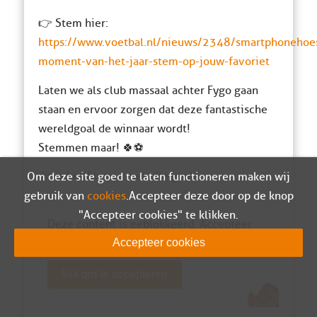
👉 Stem hier:
https://www.voetbal.nl/nieuws/2348/smartphonehoes
moment-van-het-jaar-stem-op-jouw-favoriet
Laten we als club massaal achter Fygo gaan
staan en ervoor zorgen dat deze fantastische
wereldgoal de winnaar wordt!
Stemmen maar! 🍀⚽
dit is het filmpje met alle goals
Om deze site goed te laten functioneren maken wij
gebruik van
cookies
. Accepteer deze door op de knop
"Accepteer cookies" te klikken.
Deze content is geblokkeerd. Accepteer
cookies om te bekijken.
Accepteer cookies
klik om te accepteren