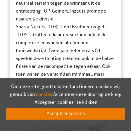
neutraal terrein tegen de winnaar uit de
ontmoeting TOP-Gemert. Inzet is promotie
naar de 3e divisie.
Sparta Nijkerk JO19-1 en IJsselmeervogels
JO19-1 troffen elkaar dit seizoen ook in de
competitie en wonnen allebei hun
thuiswedstrijd. Twee jaar geleden als B1
speelde deze lichting talenten ook in de halve
finale van de nacompetitie tegen elkaar. Ook
toen waren de verschillen minimaal, maar
plaatste Sparta zich voor de finale.
Om deze site goed te laten functioneren maken wij
Voor verslag en foto’s eerste ontmoeting (en
gebruik van
cookies
. Accepteer deze door op de knop
veel meer):
"Accepteer cookies" te klikken.
http://www.vvspartanijkerkjo19-
1.com
Accepteer cookies