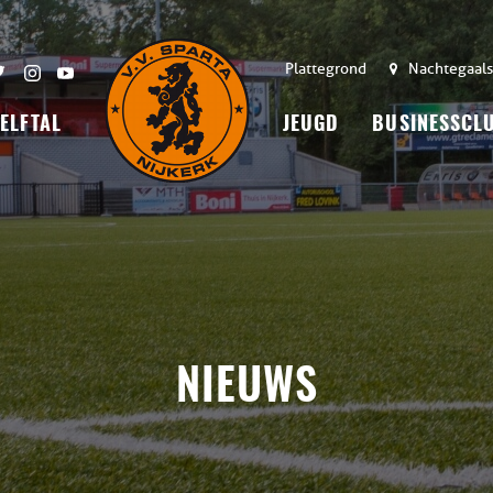
Plattegrond
Nachtegaals
 ELFTAL
JEUGD
BUSINESSCL
NIEUWS