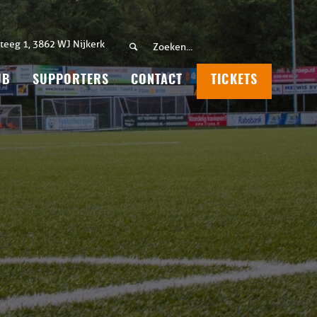
teeg 1, 3862 WJ Nijkerk
UB
SUPPORTERS
CONTACT
TICKETS