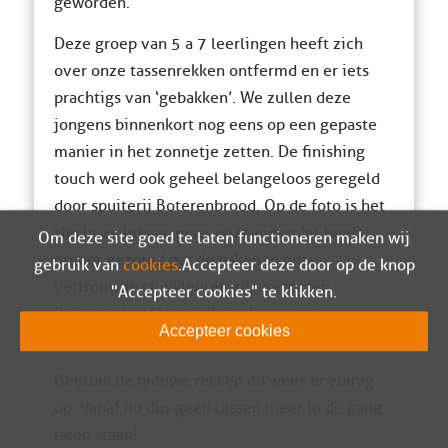
geworden.
Deze groep van 5 a 7 leerlingen heeft zich
over onze tassenrekken ontfermd en er iets
prachtigs van ‘gebakken’. We zullen deze
jongens binnenkort nog eens op een gepaste
manier in het zonnetje zetten. De finishing
touch werd ook geheel belangeloos geregeld
door spuiterij Boterenbrood. Op de foto is het
slecht zichtbaar, maar onze eigen Jas heeft
Om deze site goed te laten functioneren maken wij
ervoor gezorgd dat de daken in onze
gebruik van
cookies
. Accepteer deze door op de knop
vertrouwde clubkleuren zijn gespoten.
"Accepteer cookies" te klikken.
Iedereen heel hartelijk dank voor de
Accepteer cookies
medewerking!
Gebruik de nieuwe rekken en wees er zuinig
op. Vanaf nu dus geen tassen meer in de gang
laten staan!