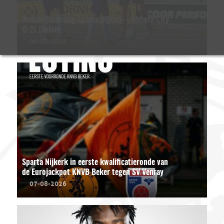
Wedstrijdverslag Sparta Nijkerk – Almere City
O-21 (oefen)
09-08-2026
Sparta Nijkerk in eerste kwalificatieronde van
de Eurojackpot KNVB Beker tegen SV Venray
07-08-2026