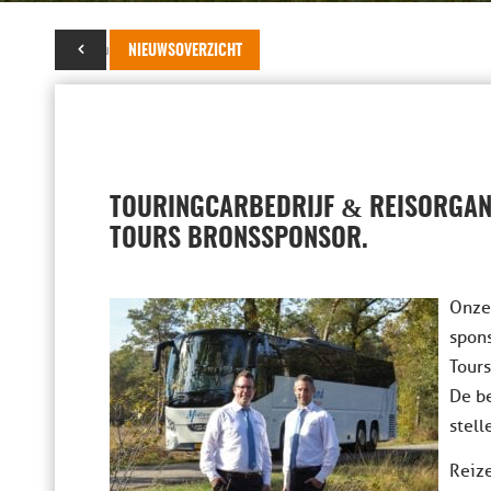
22 augustus 2020
NIEUWSOVERZICHT
&
TOURINGCARBEDRIJF
REISORGAN
TOURS BRONSSPONSOR.
Onze
spons
Tours
De be
stell
Reize