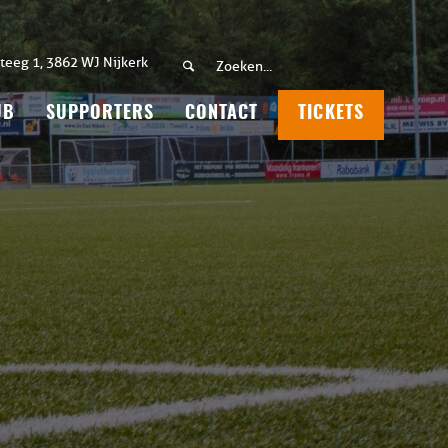
teeg 1, 3862 WJ Nijkerk
UB
SUPPORTERS
CONTACT
TICKETS