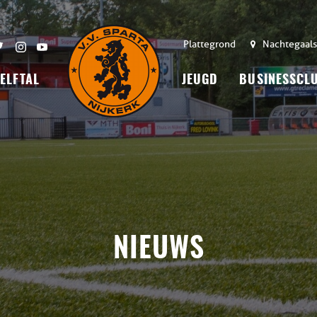
Plattegrond
Nachtegaals
 ELFTAL
JEUGD
BUSINESSCL
NIEUWS