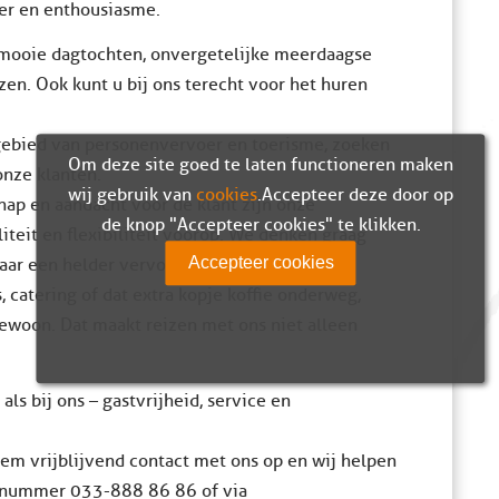
er en enthousiasme.
n mooie dagtochten, onvergetelijke meerdaagse
izen. Ook kunt u bij ons terecht voor het huren
 gebied van personenvervoer en toerisme, zoeken
Om deze site goed te laten functioneren maken
onze klanten.
wij gebruik van
cookies
. Accepteer deze door op
ap en aandacht voor de klant zijn onze
de knop "Accepteer cookies" te klikken.
iteit en flexibiliteit voorop. We denken graag
Accepteer cookies
aar een helder vervoersconcept.
, catering of dat extra kopje koffie onderweg,
ewoon. Dat maakt reizen met ons niet alleen
 als bij ons – gastvrijheid, service en
m vrijblijvend contact met ons op en wij helpen
onnummer 033-888 86 86 of via