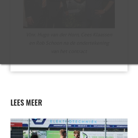
Vlnr. Hugo van der Horn, Cees Klaassen
en Rob Schoon na de ondertekening
van het contract
LEES MEER