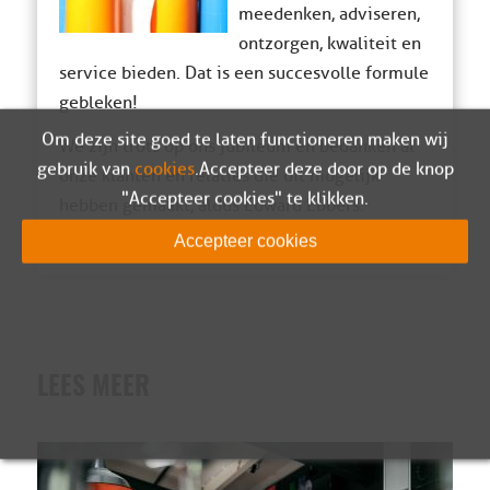
meedenken, adviseren,
ontzorgen, kwaliteit en
service bieden. Dat is een succesvolle formule
gebleken!
Om deze site goed te laten functioneren maken wij
We zijn trots op ons jubileum en bedanken al
gebruik van
cookies
. Accepteer deze door op de knop
onze klanten en relaties die dit mogelijk
"Accepteer cookies" te klikken.
hebben gemaakt, aldus Edward Ebbers.
Accepteer cookies
LEES MEER