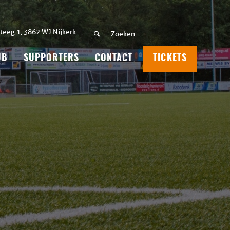
teeg 1, 3862 WJ Nijkerk
UB
SUPPORTERS
CONTACT
TICKETS