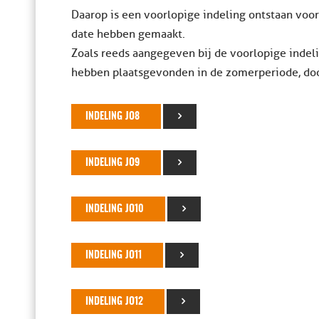
Daarop is een voorlopige indeling ontstaan voo
date hebben gemaakt.
Zoals reeds aangegeven bij de voorlopige indeli
hebben plaatsgevonden in de zomerperiode, doo
INDELING JO8
INDELING JO9
INDELING JO10
INDELING JO11
INDELING JO12