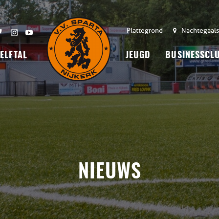
Plattegrond
Nachtegaals
 ELFTAL
JEUGD
BUSINESSCL
NIEUWS