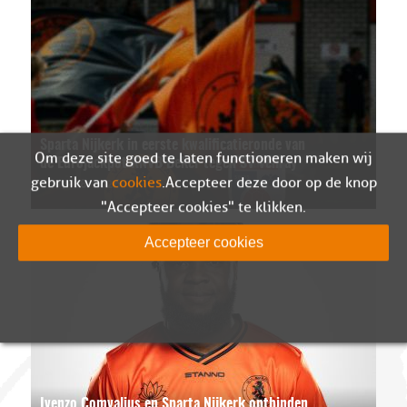
Sparta Nijkerk in eerste kwalificatieronde van
Om deze site goed te laten functioneren maken wij
de Eurojackpot KNVB Beker tegen SV Venray
07-08-2026
gebruik van
cookies
. Accepteer deze door op de knop
"Accepteer cookies" te klikken.
Accepteer cookies
Ivenzo Comvalius en Sparta Nijkerk ontbinden