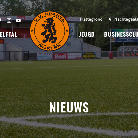
Plattegrond
Nachtegaals
 ELFTAL
JEUGD
BUSINESSCL
NIEUWS