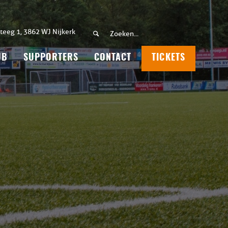
teeg 1, 3862 WJ Nijkerk
UB
SUPPORTERS
CONTACT
TICKETS