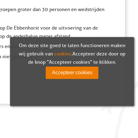
 groepen groter dan 30 personen en wedstrijden
m op De Ebbenhorst voor de uitvoering van de
t op de anderhalve meter afstand.
Om deze site goed te laten functioneren maken
s en ouders.
wij gebruik van
cookies
. Accepteer deze door op
n niet geopend.
de knop "Accepteer cookies" te klikken.
Accepteer cookies