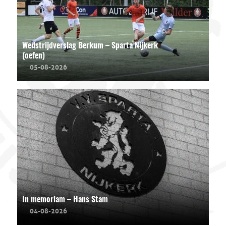
Wedstrijdverslag Berkum – Sparta Nijkerk
(oefen)
05-08-2026
In memoriam – Hans Stam
04-08-2026