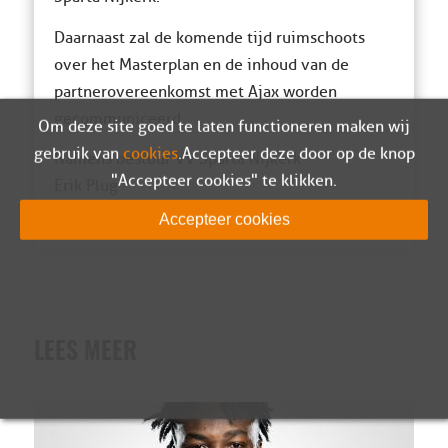
Daarnaast zal de komende tijd ruimschoots
over het Masterplan en de inhoud van de
partnerovereenkomst met Ajax worden
gecommuniceerd.
Om deze site goed te laten functioneren maken wij
gebruik van
cookies
. Accepteer deze door op de knop
Namens bestuur VV Sparta Nijkerk
"Accepteer cookies" te klikken.
Erik Plug
Accepteer cookies
LEES MEER