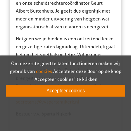
en onze scheidsrechtercoördinator Geurt
Albert Buitenhuis. Je geeft dus eigenlijk niet
meer en minder uitvoering van hetgeen wat
organisatorisch al van te voren is neergezet.
Hetgeen we je bieden is een ontzettend leuke
en gezellige zaterdagmiddag. Uiteindelijk gaat
het om het voetbalspelletje. Wil je meer
weten en heb je interesse om de
Om deze site goed te laten functioneren maken wij
zaterdagmiddag op De Ebbenhorst door te
gebruik van
cookies
. Accepteer deze door op de knop
brengen, neem dan contact op Evert
"Accepteer cookies" te klikken.
Buitenhuis, secretaris van onze club. Je kunt
Accepteer cookies
hem bellen: M: 06 – 36 11 01 16 of mailen:
secretaris@vvspartanijkerk.nl
Bestuur v.v. Sparta Nijkerk