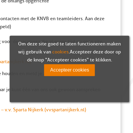
n de onlangs opgerichte
 contacten met de KNVB en teamleiders. Aan deze
peld)
voor de vacatures die al enige tijd op onze site
Om deze site goed te laten functioneren maken
wij gebruik van
cookies
. Accepteer deze door op
de knop "Accepteer cookies" te klikken.
partanijkerk.nl)
Accepteer cookies
e houden en meld je aan voor één van de
aar je kunt één van ons ook gewoon aanspreken
– v.v. Sparta Nijkerk (vvspartanijkerk.nl)