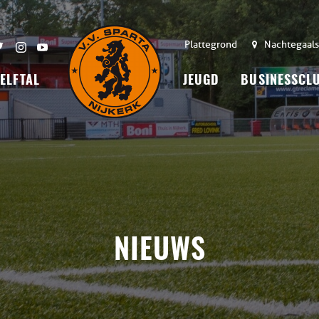
Plattegrond
Nachtegaals
 ELFTAL
JEUGD
BUSINESSCL
NIEUWS