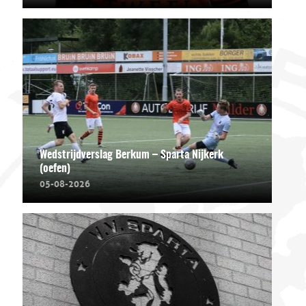
Wedstrijdverslag Berkum – Sparta Nijkerk
(oefen)
05-08-2026