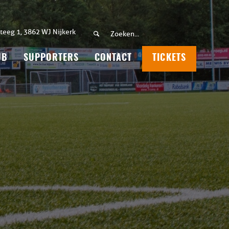
teeg 1, 3862 WJ Nijkerk
UB
SUPPORTERS
CONTACT
TICKETS