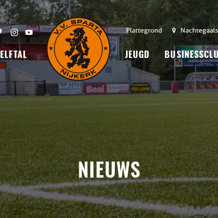
Plattegrond
Nachtegaals
 ELFTAL
JEUGD
BUSINESSCL
NIEUWS