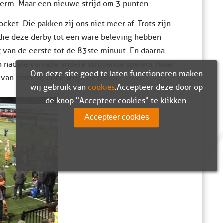
cherm. Maar een nieuwe strijd om 3 punten.
cket. Die pakken zij ons niet meer af. Trots zijn
 die deze derby tot een ware beleving hebben
g van de eerste tot de 83ste minuut. En daarna
ten nadele van alle andere strijdende spelers, maar
Om deze site goed te laten functioneren maken
an trots bij deze strijd en passie.
wij gebruik van
cookies
. Accepteer deze door op
de knop "Accepteer cookies" te klikken.
Accepteer cookies