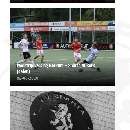
Wedstrijdverslag Berkum – Sparta Nijkerk
(oefen)
05-08-2026