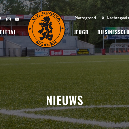
Plattegrond
Nachtegaals
 ELFTAL
JEUGD
BUSINESSCL
NIEUWS