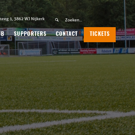
teeg 1, 3862 WJ Nijkerk
UB
SUPPORTERS
CONTACT
TICKETS