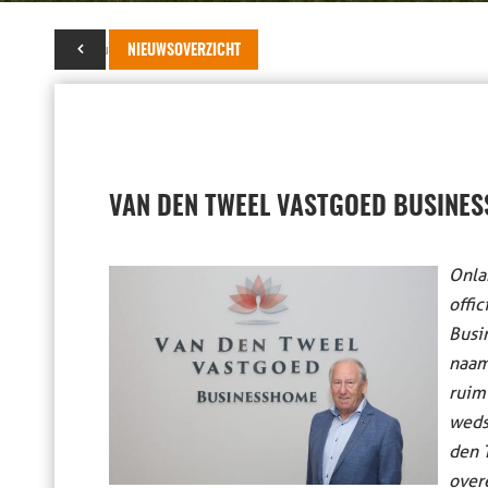
11 augustus 2020
NIEUWSOVERZICHT
VAN DEN TWEEL VASTGOED BUSINE
Onla
offi
Busin
naam
ruim
weds
den 
over