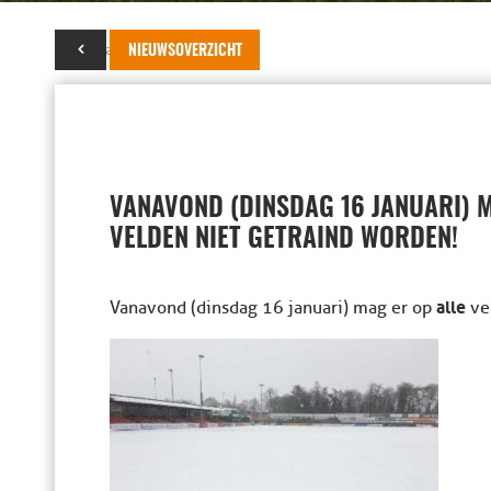
16 januari 2024
NIEUWSOVERZICHT
VANAVOND (DINSDAG 16 JANUARI) M
VELDEN NIET GETRAIND WORDEN!
alle
Vanavond (dinsdag 16 januari) mag er op
ve