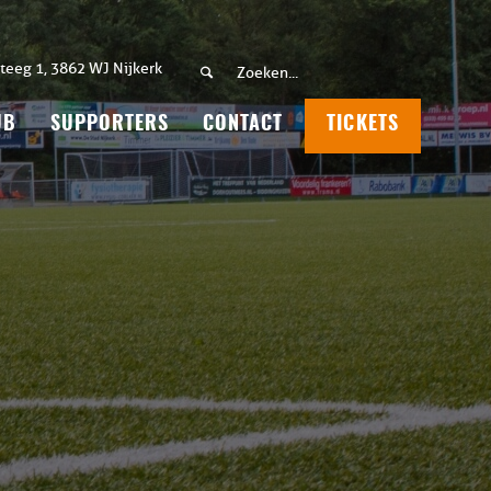
teeg 1, 3862 WJ Nijkerk
UB
SUPPORTERS
CONTACT
TICKETS