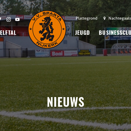
Plattegrond
Nachtegaals
 ELFTAL
JEUGD
BUSINESSCL
NIEUWS