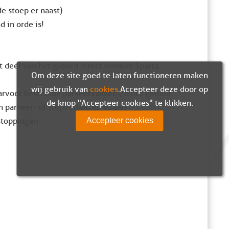
 de stoep er naast)
d in orde is!
 deel van het gebied direct rondom Sparta
Om deze site goed te laten functioneren maken
wij gebruik van
cookies
. Accepteer deze door op
aarvoor bestemde parkeervakken (in het gebied
de knop "Accepteer cookies" te klikken.
 parkeer- of stopverbod op straat)
Accepteer cookies
stoppingen