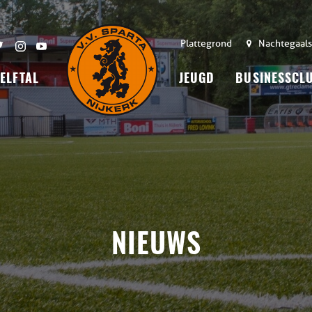
Plattegrond
Nachtegaals
 ELFTAL
JEUGD
BUSINESSCL
NIEUWS