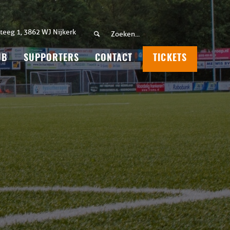
teeg 1, 3862 WJ Nijkerk
UB
SUPPORTERS
CONTACT
TICKETS