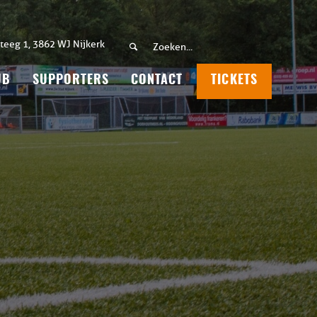
teeg 1, 3862 WJ Nijkerk
UB
SUPPORTERS
CONTACT
TICKETS