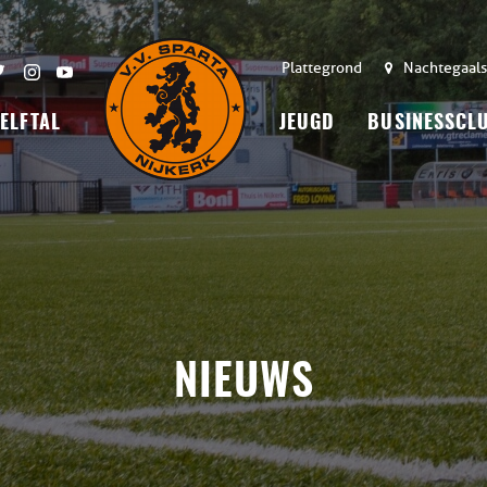
Plattegrond
Nachtegaals
 ELFTAL
JEUGD
BUSINESSCL
NIEUWS