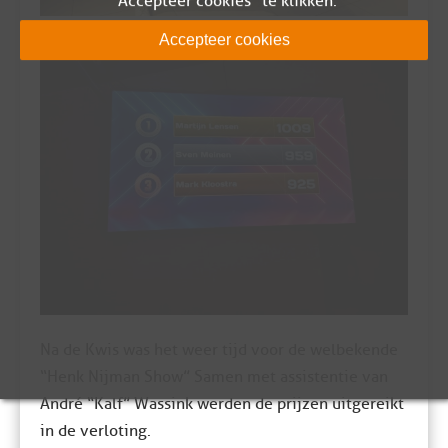
"Accepteer cookies" te klikken.
Accepteer cookies
Na de Kwis was het weer tijd voor de welbekende
“Henk Nijman Show” Samen met assistentie van
André “Kalf” Wassink werden de prijzen uitgereikt
in de verloting.