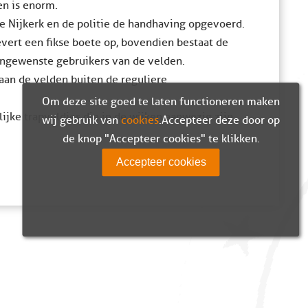
en is enorm.
e Nijkerk en de politie de handhaving opgevoerd.
ert een fikse boete op, bovendien bestaat de
ongewenste gebruikers van de velden.
taan de velden buiten de reguliere
Om deze site goed te laten functioneren maken
jke trapveldjes die in de wijken aanwezig zijn
wij gebruik van
cookies
. Accepteer deze door op
de knop "Accepteer cookies" te klikken.
Accepteer cookies