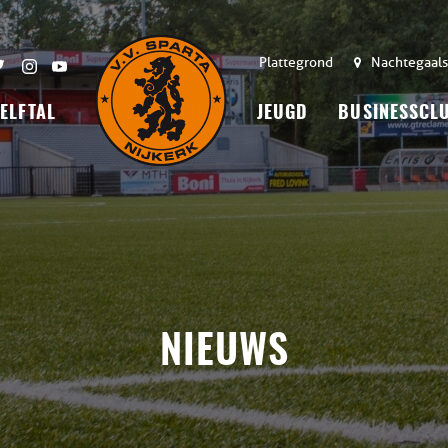
Plattegrond
Nachtegaals
 ELFTAL
JEUGD
BUSINESSCL
NIEUWS