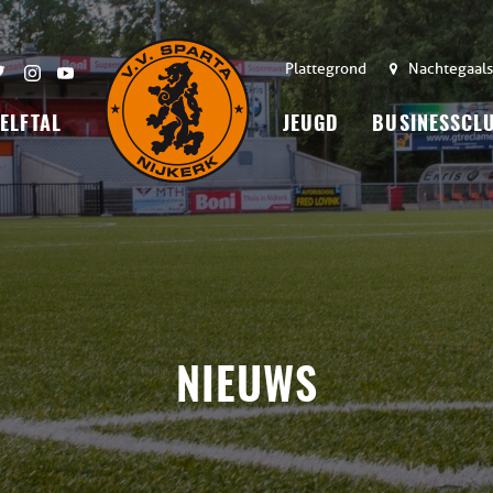
Plattegrond
Nachtegaals
 ELFTAL
JEUGD
BUSINESSCL
NIEUWS