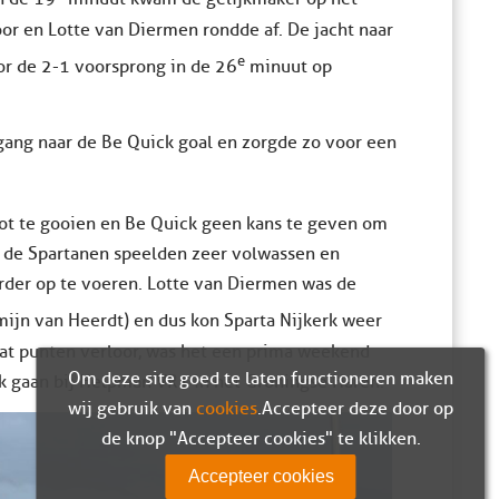
oor en Lotte van Diermen rondde af. De jacht naar
e
r de 2-1 voorsprong in de 26
minuut op
rgang naar de Be Quick goal en zorgde zo voor een
slot te gooien en Be Quick geen kans te geven om
a; de Spartanen speelden zeer volwassen en
rder op te voeren. Lotte van Diermen was de
mijn van Heerdt) en dus kon Sparta Nijkerk weer
at punten verloor, was het een prima weekend
Om deze site goed te laten functioneren maken
k gaan bij Helpman VR1 in het Groningse Haren.
wij gebruik van
cookies
. Accepteer deze door op
de knop "Accepteer cookies" te klikken.
Accepteer cookies