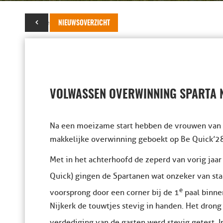
02 november 2025
NIEUWSOVERZICHT
VOLWASSEN OVERWINNING SPARTA N
Na een moeizame start hebben de vrouwen van Sp
makkelijke overwinning geboekt op Be Quick’28
Met in het achterhoofd de zeperd van vorig jaar
Quick) gingen de Spartanen wat onzeker van sta
e
voorsprong door een corner bij de 1
paal binne
Nijkerk de touwtjes stevig in handen. Het drong
verdediging van de gasten werd stevig getest. I