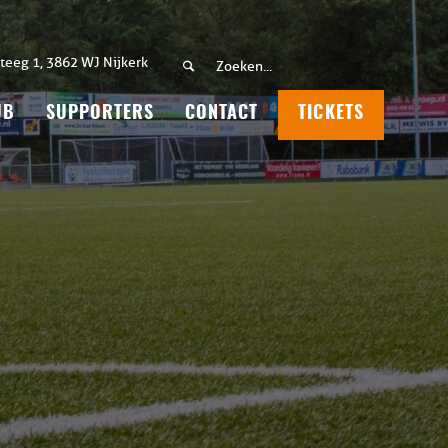
teeg 1, 3862 WJ Nijkerk
UB
SUPPORTERS
CONTACT
TICKETS