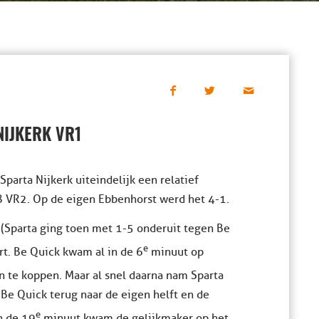
IJKERK VR1
arta Nijkerk uiteindelijk een relatief
 VR2. Op de eigen Ebbenhorst werd het 4-1.
 (Sparta ging toen met 1-5 onderuit tegen Be
e
rt. Be Quick kwam al in de 6
minuut op
n te koppen. Maar al snel daarna nam Sparta
 Be Quick terug naar de eigen helft en de
e
n de 19
minuut kwam de gelijkmaker op het