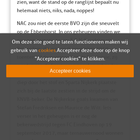
zien, want de stand op de ranglijst bepaalt nu
helemaal niets, niks, nada, noppes!
NAC zou niet de eerste BVO zijn die sneuvelt
op de Ebbenhorst. In ons geheugen vinden we
nog een partijtje tegen S.B.V. Excelsior uit
Om deze site goed te laten functioneren maken wij
Rotterdam, dit was op 9 november 2010,
gebruik van
cookies
. Accepteer deze door op de knop
toentertijd de nummer 6 in de Eredivisie, zij
"Accepteer cookies" te klikken.
werden aan de Spartaanse zegekar gebonden
Accepteer cookies
met 2-1. De mannen van Alex Pastoor moesten
diep door het stof en Sparta Nijkerk plaatste
zich bij de laatste zestien in de strijd om de
KNVB-beker. De Nijkerkse goals kwamen van
Stefan Fredriksen en Maurice de Wilt. Iets
verser in het geheugen is er nog de
bekerwedstrijd tegen FC Eindhoven op 19
september 2017, maar ternauwernood wonnen