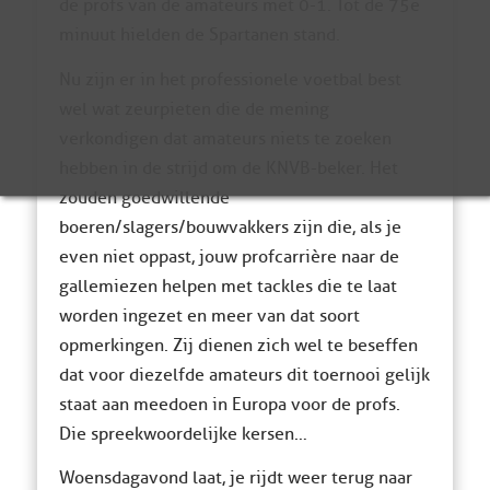
de profs van de amateurs met 0-1. Tot de 75e
minuut hielden de Spartanen stand.
Nu zijn er in het professionele voetbal best
wel wat zeurpieten die de mening
verkondigen dat amateurs niets te zoeken
hebben in de strijd om de KNVB-beker. Het
zouden goedwillende
boeren/slagers/bouwvakkers zijn die, als je
even niet oppast, jouw profcarrière naar de
gallemiezen helpen met tackles die te laat
worden ingezet en meer van dat soort
opmerkingen. Zij dienen zich wel te beseffen
dat voor diezelfde amateurs dit toernooi gelijk
staat aan meedoen in Europa voor de profs.
Die spreekwoordelijke kersen…
Woensdagavond laat, je rijdt weer terug naar