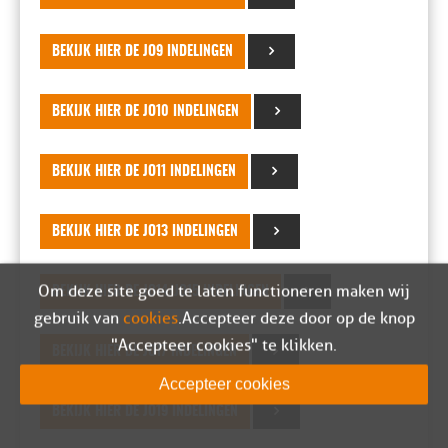
BEKIJK HIER DE JO9 INDELINGEN
BEKIJK HIER DE JO10 INDELINGEN
BEKIJK HIER DE JO11 INDELINGEN
BEKIJK HIER DE JO13 INDELINGEN
Om deze site goed te laten functioneren maken wij
BEKIJK HIER DE JO14/JO15 INDELINGEN
gebruik van
cookies
. Accepteer deze door op de knop
"Accepteer cookies" te klikken.
BEKIJK HIER DE JO17 INDELINGEN
Accepteer cookies
BEKIJK HIER DE JO19 INDELINGEN