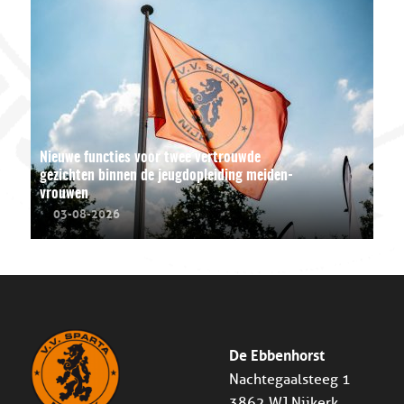
Nieuwe functies voor twee vertrouwde
gezichten binnen de jeugdopleiding meiden-
vrouwen
03-08-2026
De Ebbenhorst
Nachtegaalsteeg 1
3862 WJ Nijkerk