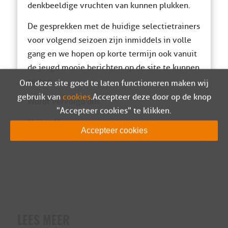
denkbeeldige vruchten van kunnen plukken.
De gesprekken met de huidige selectietrainers
voor volgend seizoen zijn inmiddels in volle
gang en we hopen op korte termijn ook vanuit
de jeugd mooie berichten op de site te kunnen
zetten.
Om deze site goed te laten functioneren maken wij
gebruik van
cookies
. Accepteer deze door op de knop
Wordt vervolgd dus.
"Accepteer cookies" te klikken.
Maikel Manasse
Accepteer cookies
HJO prestatie Sparta Nijkerk
LEES MEER