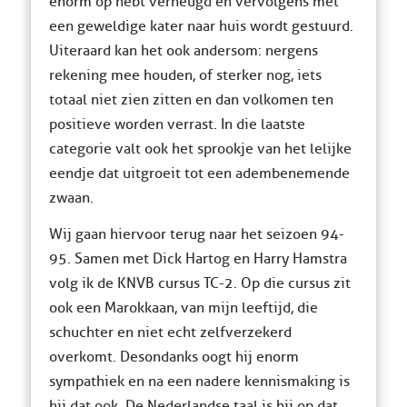
enorm op hebt verheugd en vervolgens met
een geweldige kater naar huis wordt gestuurd.
Uiteraard kan het ook andersom: nergens
rekening mee houden, of sterker nog, iets
totaal niet zien zitten en dan volkomen ten
positieve worden verrast. In die laatste
categorie valt ook het sprookje van het lelijke
eendje dat uitgroeit tot een adembenemende
zwaan.
Wij gaan hiervoor terug naar het seizoen 94-
95. Samen met Dick Hartog en Harry Hamstra
volg ik de KNVB cursus TC-2. Op die cursus zit
ook een Marokkaan, van mijn leeftijd, die
schuchter en niet echt zelfverzekerd
overkomt. Desondanks oogt hij enorm
sympathiek en na een nadere kennismaking is
hij dat ook. De Nederlandse taal is hij op dat