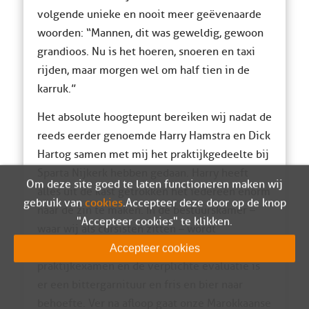
volgende unieke en nooit meer geëvenaarde
woorden: “Mannen, dit was geweldig, gewoon
grandioos. Nu is het hoeren, snoeren en taxi
rijden, maar morgen wel om half tien in de
karruk.”
Het absolute hoogtepunt bereiken wij nadat de
reeds eerder genoemde Harry Hamstra en Dick
Hartog samen met mij het praktijkgedeelte bij
Sparta Nijkerk hebben gedaan. Harry heeft
Om deze site goed te laten functioneren maken wij
alles uit de kast getrokken het iedereen enorm
gebruik van
cookies
. Accepteer deze door op de knop
naar de zin te maken. In de bestuurskamer –
"Accepteer cookies" te klikken.
waar wij als cursisten zitten – wordt
getrakteerd op koffie met Oma’s cake. Na het
Accepteer cookies
praktijkexamen en de verplichte evaluatie is
er een bittergarnituur en fris en bier naar
behoefte. Ver na afloop gaat onze Marokkaanse