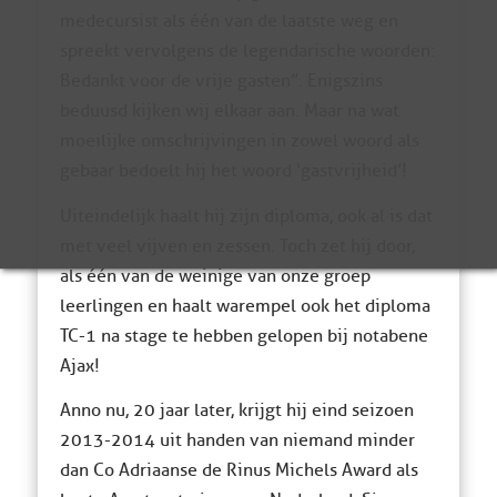
medecursist als één van de laatste weg en
spreekt vervolgens de legendarische woorden:
Bedankt voor de vrije gasten”. Enigszins
beduusd kijken wij elkaar aan. Maar na wat
moeilijke omschrijvingen in zowel woord als
gebaar bedoelt hij het woord ‘gastvrijheid’!
Uiteindelijk haalt hij zijn diploma, ook al is dat
met veel vijven en zessen. Toch zet hij door,
als één van de weinige van onze groep
leerlingen en haalt warempel ook het diploma
TC-1 na stage te hebben gelopen bij notabene
Ajax!
Anno nu, 20 jaar later, krijgt hij eind seizoen
2013-2014 uit handen van niemand minder
dan Co Adriaanse de Rinus Michels Award als