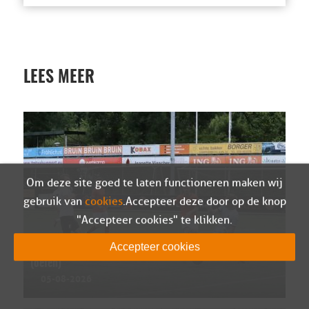
LEES MEER
Om deze site goed te laten functioneren maken wij
gebruik van
cookies
. Accepteer deze door op de knop
"Accepteer cookies" te klikken.
Accepteer cookies
Wedstrijdverslag Berkum – Sparta Nijkerk
(oefen)
05-08-2026