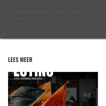
steun hard kunnen gebruiken. Zorg dus dat u
erbij bent en laat van u horen! Te beginnen
aanstaande zaterdag om 12:30 uur op de
Ebbenhorst!
LEES MEER