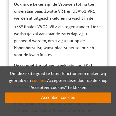
Ook in de beker zijn de Vrouwen tot nu toe
onverslaanbaar. Zwolle VR1 en DSV’61 VR1
werden al uitgeschakeld en nu wacht in de
e
1/8
finales VVOG VR2 als tegenstander. Deze
wedstrijd zal aanstaande zaterdag 23-1
gespeeld worden, om 12:30 uur op de
Ebbenhorst. Bij winst plaatst het team zich
voor de kwartfinales.
De competitie zal een week later, op 30-1,
worden hervat met een thuiswedstrijd tegen
Om deze site goed te laten functioneren maken wij
de nummer 2, SDC Putten VR1. Weer een week
gebruik van
cookies
. Accepteer deze door op de knop
later staat de uitwedstrijd tegen koploper CSV
"Accepteer cookies" te klikken.
Apeldoorn op het programma.
Accepteer cookies
Belangrijke en spannende weken dus voor de
Vrouwen van Sparta Nijkerk, waarin ze uw