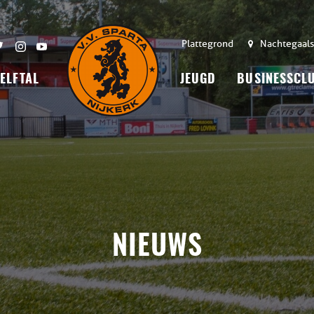
Plattegrond
Nachtegaals
 ELFTAL
JEUGD
BUSINESSCL
NIEUWS