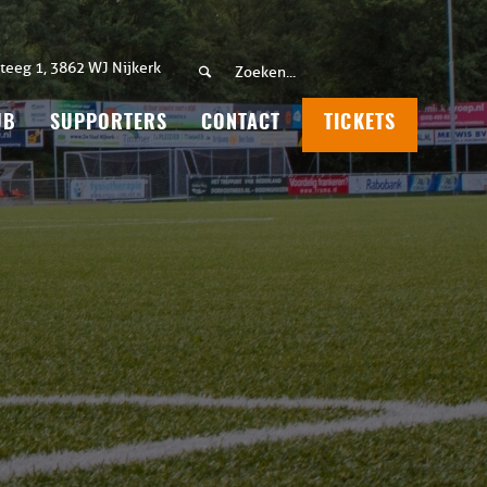
teeg 1, 3862 WJ Nijkerk
UB
SUPPORTERS
CONTACT
TICKETS