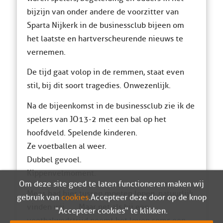
bijzijn van onder andere de voorzitter van
Sparta Nijkerk in de businessclub bijeen om
het laatste en hartverscheurende nieuws te
vernemen.
De tijd gaat volop in de remmen, staat even
stil, bij dit soort tragedies. Onwezenlijk.
Na de bijeenkomst in de businessclub zie ik de
spelers van JO13-2 met een bal op het
hoofdveld. Spelende kinderen.
Ze voetballen al weer.
Dubbel gevoel.
Kippenvelmoment.
Om deze site goed te laten functioneren maken wij
Mees had hier tussen moeten lopen, natuurlijk,
gebruik van
cookies
. Accepteer deze door op de knop
vinden wij…… Maar net als bij een
"Accepteer cookies" te klikken.
voetbalwedstrijd neemt het leven soms een