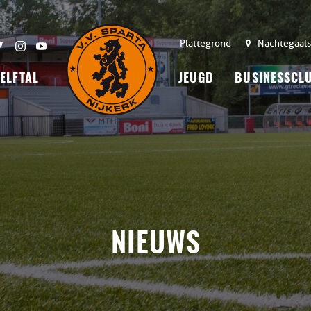
Plattegrond
Nachtegaals
 ELFTAL
JEUGD
BUSINESSCL
NIEUWS