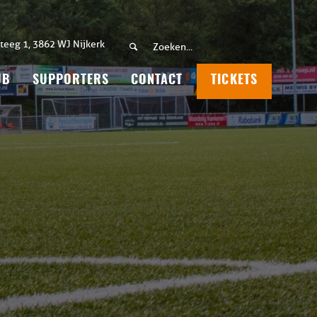
teeg 1, 3862 WJ Nijkerk
UB
SUPPORTERS
CONTACT
TICKETS