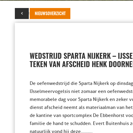
31 juli 2013
NIEUWSOVERZICHT
WEDSTRIJD SPARTA NIJKERK – IJSS
TEKEN VAN AFSCHEID HENK DOORN
De oefenwedstrijd die Sparta Nijkerk op dinsdag
IJsselmeervogels is niet zomaar een oefenwedst
memorabele dag voor Sparta Nijkerk en zeker v
dienst afscheid neemt als materiaalman van het e
de kantine van sportcomplex De Ebbenhorst voo
familie de hand te schudden. Evert Buitenhuis zo
natuurlijk vond hij deze……….